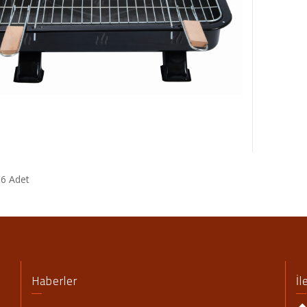
: 6 Adet
Haberler
İl