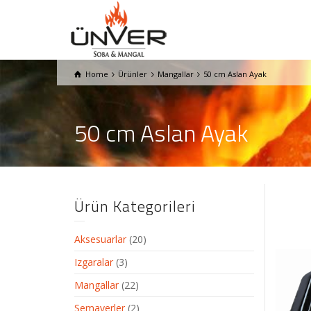
Home
Ürünler
Mangallar
50 cm Aslan Ayak
50 cm Aslan Ayak
Ürün Kategorileri
Aksesuarlar
(20)
Izgaralar
(3)
Mangallar
(22)
Semaverler
(2)