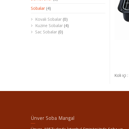
Sobalar
(4)
Kovalı Sobalar
(0)
Kuzine Sobalar
(4)
Sac Sobalar
(0)
Koli içi 
Ünver Soba Mangal