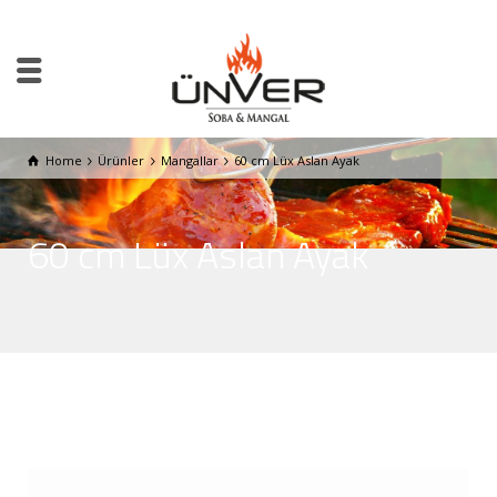
Home
Ürünler
Mangallar
60 cm Lüx Aslan Ayak
60 cm Lüx Aslan Ayak